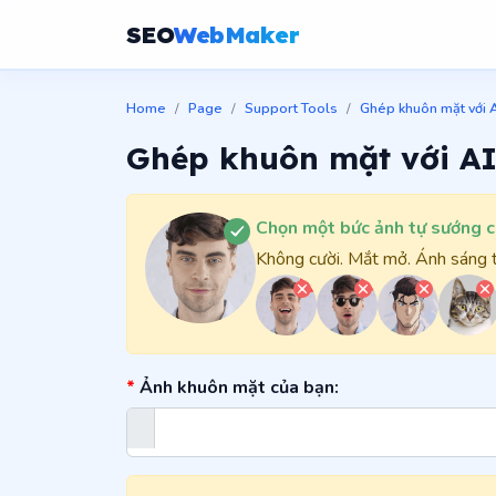
SEO
WebMaker
Home
Page
Support Tools
Ghép khuôn mặt với A
Ghép khuôn mặt với A
Chọn một bức ảnh tự sướng c
Không cười. Mắt mở. Ánh sáng t
*
Ảnh khuôn mặt của bạn: