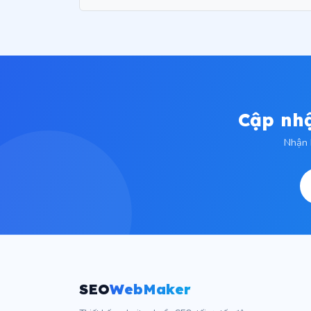
Cập nhậ
Nhận 
SEO
WebMaker