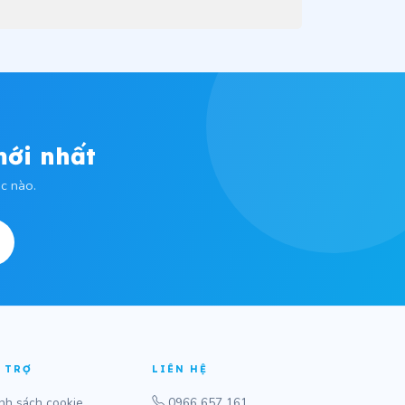
mới nhất
c nào.
 TRỢ
LIÊN HỆ
nh sách cookie
0966 657 161