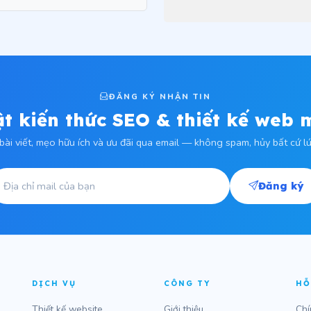
ĐĂNG KÝ NHẬN TIN
t kiến thức SEO & thiết kế web 
bài viết, mẹo hữu ích và ưu đãi qua email — không spam, hủy bất cứ lú
Đăng ký
DỊCH VỤ
CÔNG TY
HỖ
Thiết kế website
Giới thiệu
Chí