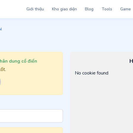
Giới thiệu
Kho giao diện
Blog
Tools
Game
I
I
H
hân dung cổ điển
ốt.
No cookie found